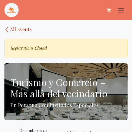
Skip to Content
All Events
Registrations
Closed
Turismo y Comercio –
Más allá del vecindario
En Persona Con Invitados Especiales
December 2025